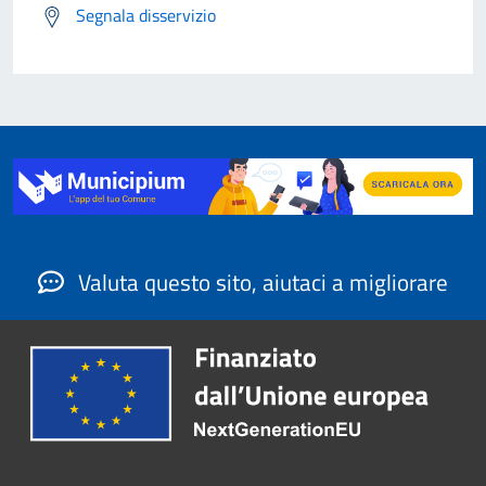
Segnala disservizio
Valuta questo sito, aiutaci a migliorare