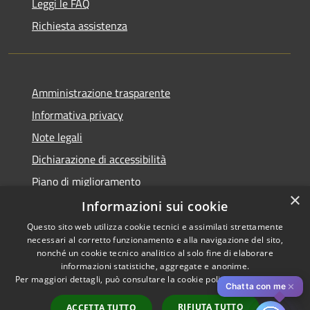
Leggi le FAQ
Richiesta assistenza
Amministrazione trasparente
Informativa privacy
Note legali
Dichiarazione di accessibilità
Piano di miglioramento
×
Informazioni sui cookie
Questo sito web utilizza cookie tecnici e assimilati strettamente
necessari al corretto funzionamento e alla navigazione del sito,
RSS
Copyright © 2026 • Comune di
nonché un cookie tecnico analitico al solo fine di elaborare
Accessibilità
informazioni statistiche, aggregate e anonime.
Cascina • Powered by
Per maggiori dettagli, può consultare la cookie policy al seguente
link
Privacy
Municipium
Accesso
•
✕
Chatta con me
Cookie
redazione
RIFIUTA TUTTO
ACCETTA TUTTO