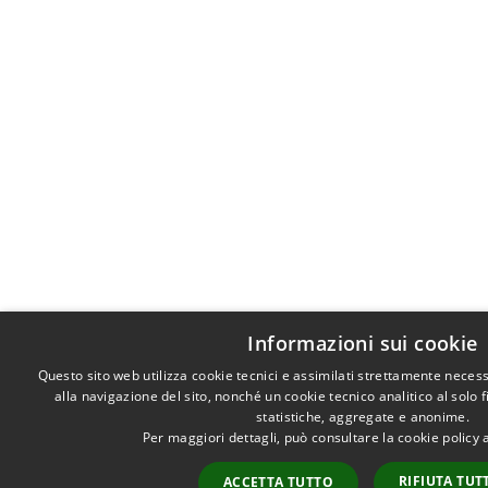
Informazioni sui cookie
Questo sito web utilizza cookie tecnici e assimilati strettamente neces
alla navigazione del sito, nonché un cookie tecnico analitico al solo 
statistiche, aggregate e anonime.
Per maggiori dettagli, può consultare la cookie policy
RIFIUTA TUT
ACCETTA TUTTO