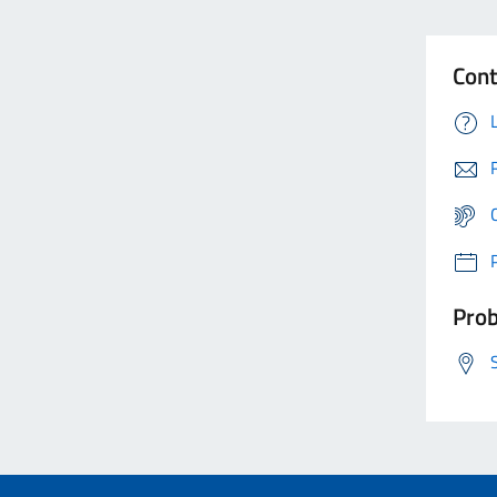
Cont
Prob