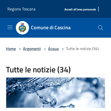
Salta al contenuto principale
|
Regione Toscana
Accedi all'area personale
Comune di Cascina
Home
>
Argomenti
>
Acqua
>
Tutte le notizie (34)
Tutte le notizie (34)