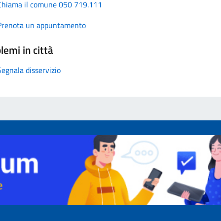
Chiama il comune 050 719.111
Prenota un appuntamento
lemi in città
Segnala disservizio