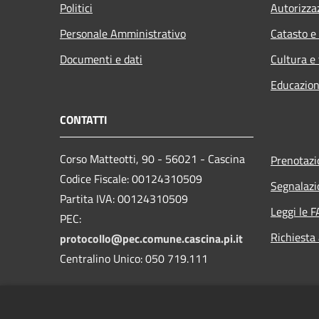
Politici
Autorizza
Personale Amministrativo
Catasto e
Documenti e dati
Cultura e
Educazion
CONTATTI
Corso Matteotti, 90 - 56021 - Cascina
Prenotaz
Codice Fiscale: 00124310509
Segnalazi
Partita IVA: 00124310509
Leggi le 
PEC:
Richiesta
protocollo@pec.comune.cascina.pi.it
Centralino Unico: 050 719.111
Codice IPA: c_b950
Codice fatturazione: UFKLX0