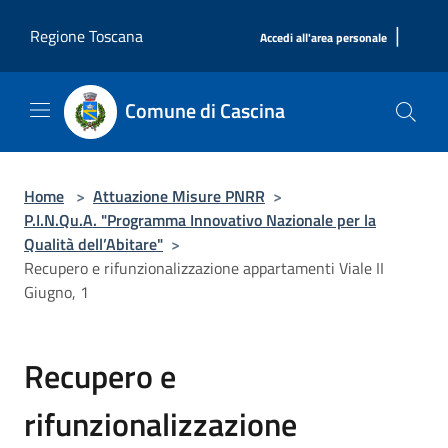
Salta al contenuto principale
|
Regione Toscana
Accedi all'area personale
Comune di Cascina
Home
>
Attuazione Misure PNRR
>
P.I.N.Qu.A. "Programma Innovativo Nazionale per la
Qualità dell’Abitare"
>
Recupero e rifunzionalizzazione appartamenti Viale II
Giugno, 1
Recupero e
rifunzionalizzazione