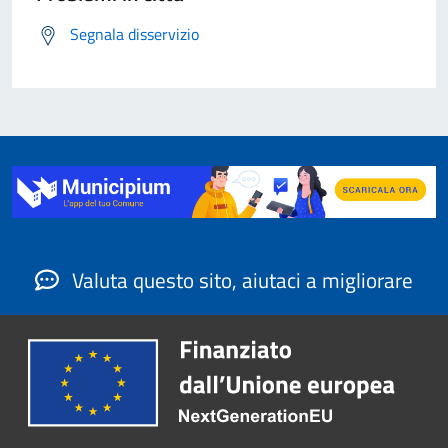
Segnala disservizio
Valuta questo sito, aiutaci a migliorare