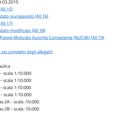
.03.2015
All.15)
stato sovrapposto (All.16)
All.17)
stato modificato (All.18)
l Parere Motivato Autorità Competente (NUCVA) (All.19)
p completo degli allegati):
aulica
 - scala 1:10.000
 - scala 1:10.000
 - scala 1:10.000
 - scala 1:10.000
av.2A - scala :10.000
av.2B - scala :10.000