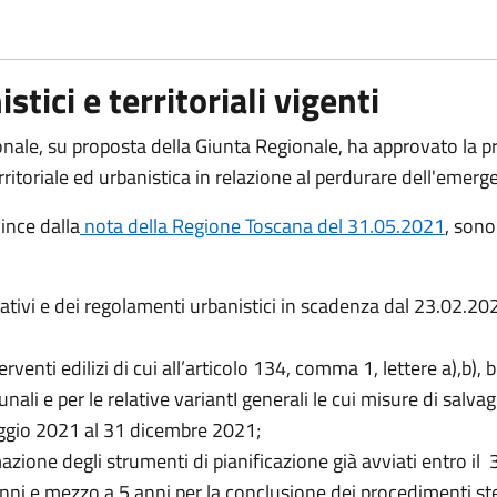
tici e territoriali vigenti
onale, su proposta della Giunta Regionale, ha approvato la p
erritoriale ed urbanistica in relazione al perdurare dell'eme
ince dalla
nota della Regione Toscana del 31.05.2021
, sono
rativi e dei regolamenti urbanistici in scadenza dal 23.02.
nti edilizi di cui all’articolo 134, comma 1, lettere a),b), b bis
omunali e per le relative variantI generali le cui misure di sal
ggio 2021 al 31 dicembre 2021;
zione degli strumenti di pianificazione già avviati entro i
anni e mezzo a 5 anni per la conclusione dei procedimenti ste