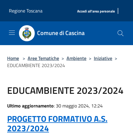
Salta al contenuto principale
|
Regione Toscana
Accedi all'area personale
Comune di Cascina
Home
>
Aree Tematiche
>
Ambiente
>
Iniziative
>
EDUCAMBIENTE 2023/2024
EDUCAMBIENTE 2023/2024
Ultimo aggiornamento
: 30 maggio 2024, 12:24
PROGETTO FORMATIVO A.S.
2023/2024