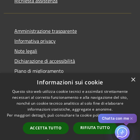
Richiesta assistenza
Amministrazione trasparente
Informativa privacy
Note legali
Dichiarazione di accessibilità
Piano di miglioramento
×
Informazioni sui cookie
Questo sito web utilizza cookie tecnici e assimilati strettamente
necessari al corretto funzionamento e alla navigazione del sito,
RSS
Copyright © 2026 • Comune di
nonché un cookie tecnico analitico al solo fine di elaborare
Accessibilità
informazioni statistiche, aggregate e anonime.
Cascina • Powered by
Per maggiori dettagli, può consultare la cookie policy al seguente
link
Privacy
Municipium
Accesso
•
✕
Chatta con me
Cookie
redazione
RIFIUTA TUTTO
ACCETTA TUTTO
Mappa del sito