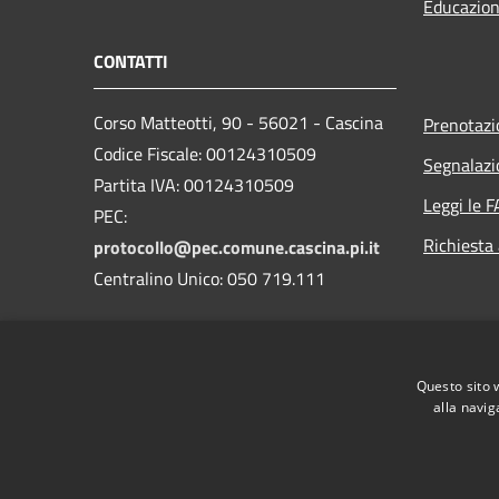
Educazion
CONTATTI
Corso Matteotti, 90 - 56021 - Cascina
Prenotaz
Codice Fiscale: 00124310509
Segnalazi
Partita IVA: 00124310509
Leggi le 
PEC:
Richiesta
protocollo@pec.comune.cascina.pi.it
Centralino Unico: 050 719.111
Codice IPA: c_b950
Codice fatturazione: UFKLX0
Questo sito 
alla navig