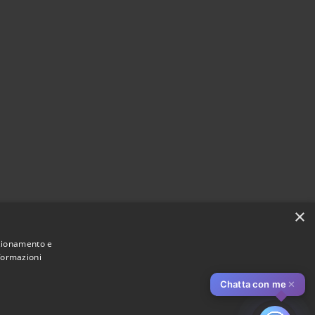
×
nzionamento e
nformazioni
Chatta con me
✕