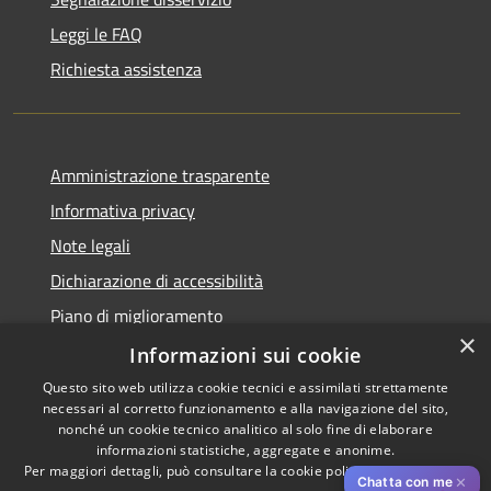
Leggi le FAQ
Richiesta assistenza
Amministrazione trasparente
Informativa privacy
Note legali
Dichiarazione di accessibilità
Piano di miglioramento
×
Informazioni sui cookie
Questo sito web utilizza cookie tecnici e assimilati strettamente
necessari al corretto funzionamento e alla navigazione del sito,
RSS
Copyright © 2026 • Comune di
nonché un cookie tecnico analitico al solo fine di elaborare
Accessibilità
informazioni statistiche, aggregate e anonime.
Cascina • Powered by
Per maggiori dettagli, può consultare la cookie policy al seguente
link
Privacy
Municipium
Accesso
•
✕
Chatta con me