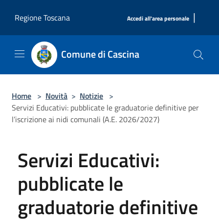
Salta al contenuto principale
|
Regione Toscana
Accedi all'area personale
Comune di Cascina
Home
>
Novità
>
Notizie
>
Servizi Educativi: pubblicate le graduatorie definitive per
l’iscrizione ai nidi comunali (A.E. 2026/2027)
Servizi Educativi:
pubblicate le
graduatorie definitive