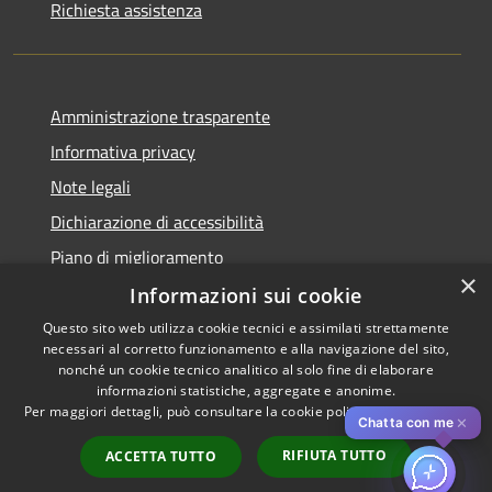
Richiesta assistenza
Amministrazione trasparente
Informativa privacy
Note legali
Dichiarazione di accessibilità
Piano di miglioramento
×
Informazioni sui cookie
Questo sito web utilizza cookie tecnici e assimilati strettamente
necessari al corretto funzionamento e alla navigazione del sito,
RSS
Copyright © 2026 • Comune di
nonché un cookie tecnico analitico al solo fine di elaborare
Accessibilità
informazioni statistiche, aggregate e anonime.
Cascina • Powered by
Per maggiori dettagli, può consultare la cookie policy al seguente
link
Privacy
Municipium
Accesso
•
✕
Chatta con me
Cookie
redazione
RIFIUTA TUTTO
ACCETTA TUTTO
Mappa del sito