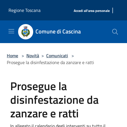
Salta al contenuto principale
|
Regione Toscana
Accedi all'area personale
Comune di Cascina
Home
>
Novità
>
Comunicati
>
Prosegue la disinfestazione da zanzare e ratti
Prosegue la
disinfestazione da
zanzare e ratti
In allegato il calendario degli interventi su tutto il