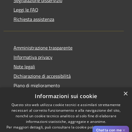
Segnalazione disservizio
Leggi le FAQ
Richiesta assistenza
Amministrazione trasparente
Informativa privacy
Note legali
Dichiarazione di accessibilità
Piano di miglioramento
×
Informazioni sui cookie
Questo sito web utilizza cookie tecnici e assimilati strettamente
necessari al corretto funzionamento e alla navigazione del sito,
RSS
Copyright © 2026 • Comune di
nonché un cookie tecnico analitico al solo fine di elaborare
Accessibilità
informazioni statistiche, aggregate e anonime.
Cascina • Powered by
Per maggiori dettagli, può consultare la cookie policy al seguente
link
Privacy
Municipium
Accesso
•
✕
Chatta con me